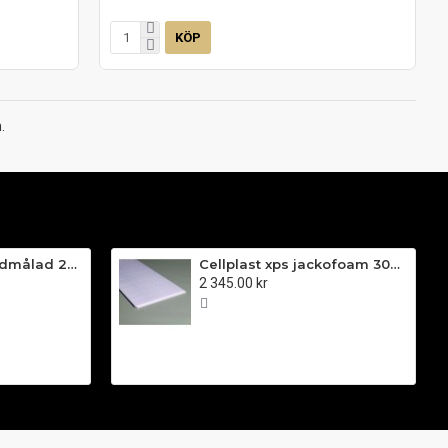
KÖP
.
Limträpanel Grundmålad 25x300x4800mm e-fas ändspont
Cellplast xps jackofoam 300 Golvskiva 20mm 585x1185mm 18,02/pkt
2 345.00 kr