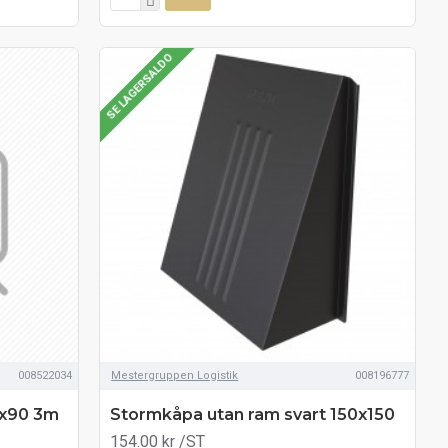
SE LAGERSALDO
008522034
Mestergruppen Logistik
008196777
0x90 3m
Stormkåpa utan ram svart 150x150
154.00 kr
/ST