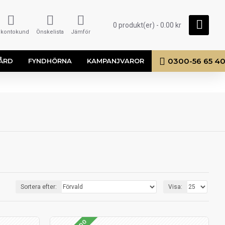
0 produkt(er) - 0.00 kr
i kontokund
Önskelista
Jämför
0300-56 65 4
ÅRD
FYNDHÖRNA
KAMPANJVAROR
Sortera efter:
Visa: