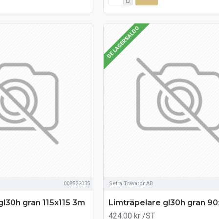
SE LAGERSALDO
008522035
Setra Trävaror AB
gl30h gran 115x115 3m
Limträpelare gl30h gran 9
424.00 kr
/ST