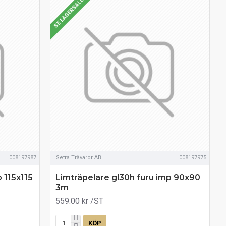
SE LAGERSALDO
008197987
Setra Trävaror AB
008197975
 115x115
Limträpelare gl30h furu imp 90x90
3m
559.00 kr
/ST
KÖP