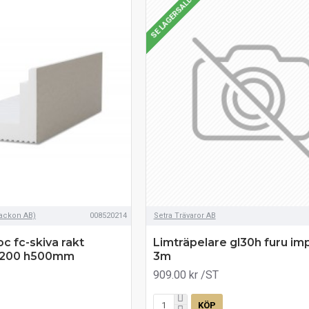
SE LAGERSALDO
Jackon AB)
008520214
Setra Trävaror AB
c fc-skiva rakt
Limträpelare gl30h furu imp
jp200 h500mm
3m
909.00 kr
/ST
KÖP