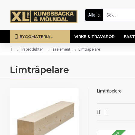
Alla
BYGGMATERIAL
VIRKE & TRÄVAROR
FÄST
Träprodukter
Träelement
Limträpelare
Limträpelare
Limträpelare