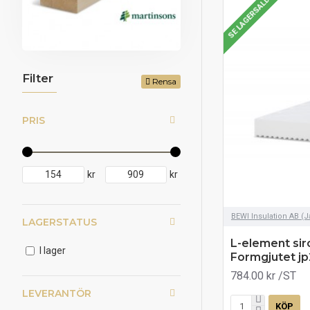
SE LAGERSALDO
Filter
Rensa
PRIS
kr
kr
BEWI Insulation AB (
LAGERSTATUS
L-element siro
I lager
Formgjutet 
784.00 kr
/ST
LEVERANTÖR
KÖP