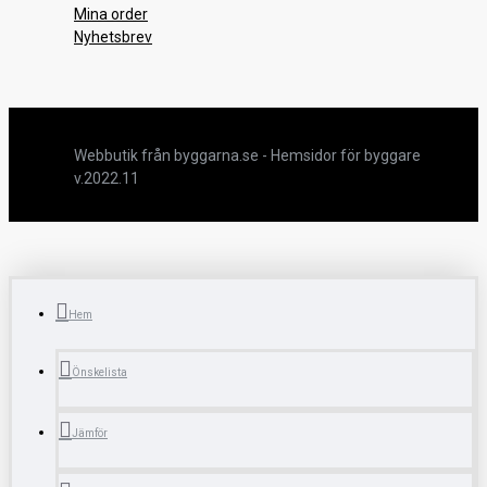
Mina order
Nyhetsbrev
Webbutik från byggarna.se - Hemsidor för byggare
v.2022.11
Hem
Önskelista
Jämför