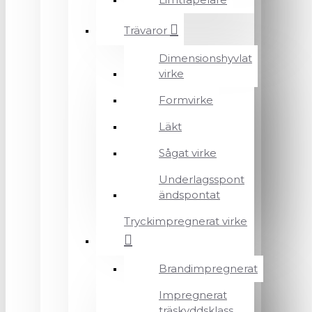
Trävaror
Dimensionshyvlat
virke
Formvirke
Läkt
Sågat virke
Underlagsspont
ändspontat
Tryckimpregnerat virke
Brandimpregnerat
Impregnerat
träskyddsklass