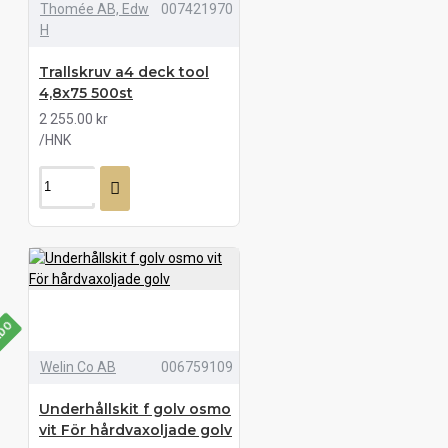
Thomée AB, Edw
007421970
H
Trallskruv a4 deck tool
4,8x75 500st
2 255.00 kr
/HNK
LDO
Welin Co AB
006759109
Underhållskit f golv osmo
vit För hårdvaxoljade golv