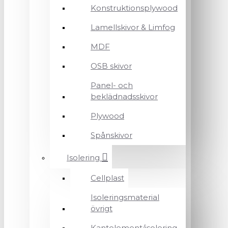
Konstruktionsplywood
Lamellskivor & Limfog
MDF
OSB skivor
Panel- och
beklädnadsskivor
Plywood
Spånskivor
Isolering
Cellplast
Isoleringsmaterial
övrigt
Kantelement/isolering