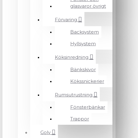
glasvaror övrigt
Förvaring
Backsystem
Hyllsystem
Köksinredning
Bänkskivor
Kökssnickerier
Rumsutrustning
Fönsterbänkar
Trappor
Golv