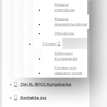
Massiva
innerdörrar
Massiva
spegelinnerdörrar
Ytterdörrar
Fönster
Elitfönster
Kungsbacka
Fönster och
glasvaror övrigt
Om XL-BYGG Kungsbacka
Kontakta oss