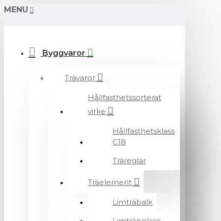
MENU
Byggvaror
Trävaror
Hållfasthetssorterat
virke
Hållfasthetsklass
C18
Träreglar
Träelement
Limträbalk
Limträpelare