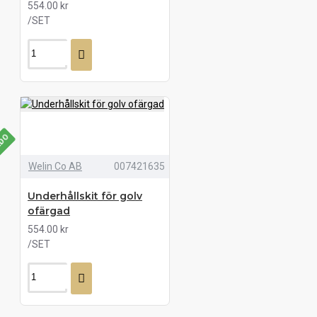
554.00 kr
/SET
LDO
Welin Co AB
007421635
Underhållskit för golv
ofärgad
554.00 kr
/SET