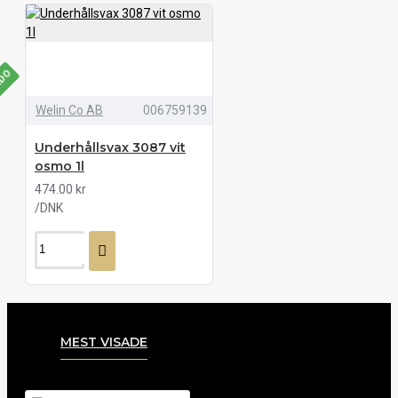
LDO
Welin Co AB
006759139
Underhållsvax 3087 vit
osmo 1l
474.00 kr
/DNK
MEST VISADE