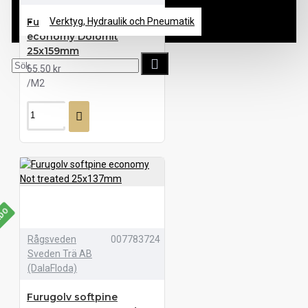
Furugolv softpine
Verktyg, Hydraulik och Pneumatik
economy Dolomit
25x159mm
65.50 kr
/M2
LDO
Rågsveden
007783724
Sveden Trä AB
(DalaFloda)
Furugolv softpine