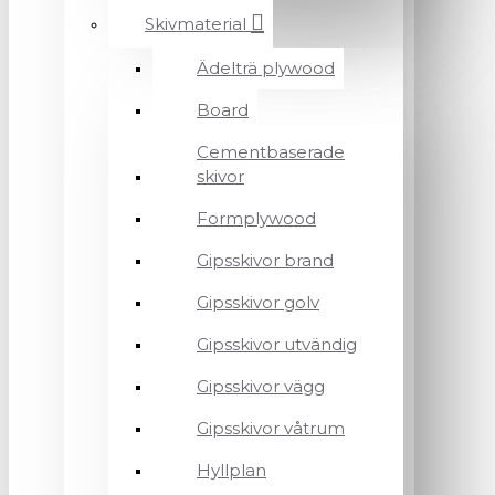
Skivmaterial
Ädelträ plywood
Board
Cementbaserade
skivor
Formplywood
Gipsskivor brand
Gipsskivor golv
Gipsskivor utvändig
Gipsskivor vägg
Gipsskivor våtrum
Hyllplan