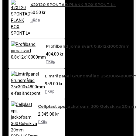
42X120 SPONTAD PLANK BOX SPONT L=
60.50 kr
Köp
Profilband joma svart 0,8x12x10000mm
404.00 kr
Köp
Limträpanel Grundmålad 25x300x4800mm
959.00 kr
Köp
Cellplast xps jackofoam 300 Golvskiva 20mm
2 345.00 kr
Köp