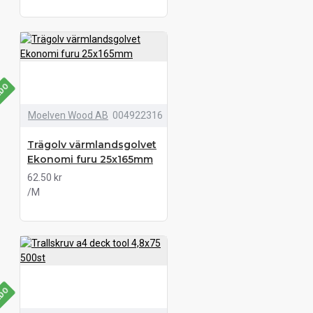
LDO
Moelven Wood AB
004922316
Trägolv värmlandsgolvet
Ekonomi furu 25x165mm
62.50 kr
/M
LDO