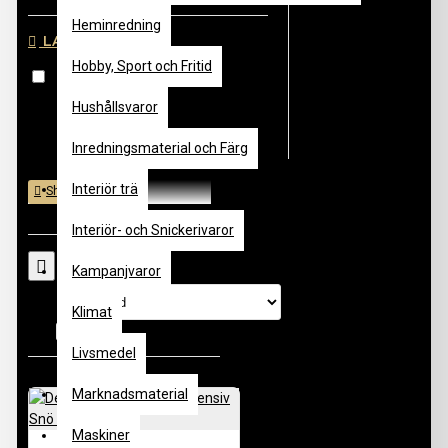
Heminredning
LAGERSTATUS
Hobby, Sport och Fritid
I lager
Hushållsvaror
Inredningsmaterial och Färg
Massiva trägolv - Furu & Gran
Interiör trä
Interiör- och Snickerivaror
Kampanjvaror
Sortera
efter:
Klimat
Visa:
Livsmedel
Marknadsmaterial
Maskiner