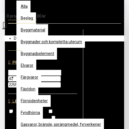
Alla
Massiva trägolv - Furu & Gran
0 produkt(er) - 0.00 kr
Beslag
Byggmaterial
Din varukorg är tom!
Byggnader och kompletta uterum
Filter
Rensa
Byggnadselement
PRIS
Elvaror
Färgvaror
kr
kr
Fästdon
LEVERANTÖR
Förnödenheter
Moelven Wood AB
Rågsveden
Fyndhörna
Sveden Trä AB DalaFloda
Thomée
Gasvaror, bränsle, sprängmedel, fyrverkerier
AB, Edw H
Welin Co AB