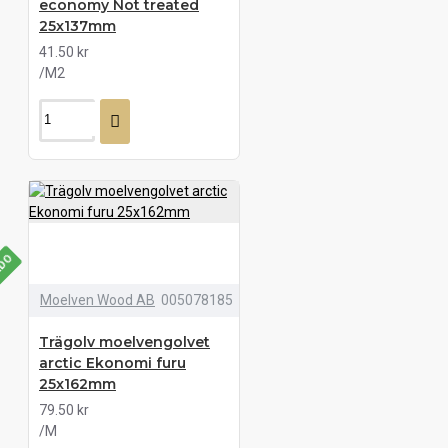
economy Not treated
25x137mm
41.50 kr
/M2
LDO
Moelven Wood AB
005078185
Trägolv moelvengolvet
arctic Ekonomi furu
25x162mm
79.50 kr
/M