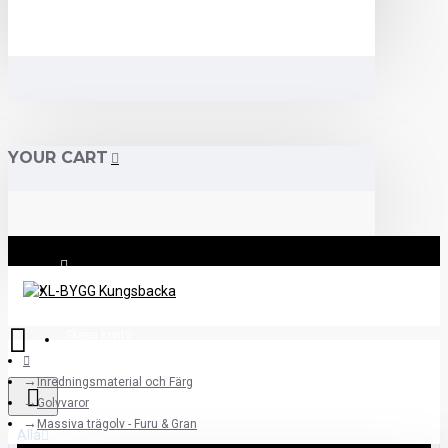
YOUR CART
Logga in
Skapa konto
Inredningsmaterial och Färg
Golvvaror
Massiva trägolv - Furu & Gran
Alla