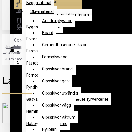
BYGGMATERIAL
Byggmaterial
Önskelista
Logga in
Skivmaterial
Byggnader och kompletta uterum
Ädelträ plywood
Skapa konto
Byggnadselement
Jämför
Board
Elvaror
0 produkt(er) - 0.00 kr
Cementbaserade skivor
Inredningsmaterial och Färg
Färgvaror
Golvvaror
Formplywood
Laminatgolv
Din varukorg är tom!
Fästdon
Gipsskivor brand
Förnödenheter
Laminatgolv
Gipsskivor golv
Fyndhörna
Gipsskivor utvändig
Gasvaror, bränsle, sprängmedel, fyrverkerier
Gipsskivor vägg
Heminredning
Gipsskivor våtrum
Hobby, Sport och Fritid
Hyllplan