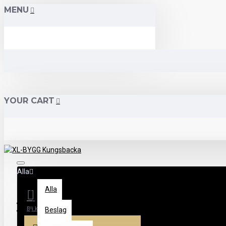
MENU
YOUR CART
Alla
Alla
Menu
Bli kontokund
Beslag