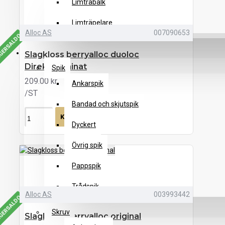
Limträbalk
Limträpelare
Alloc AS
007090653
AGERSALDO
FÄSTMATERIAL
Slagkloss berryalloc duoloc
Direktelaminat
Spik
209.00 kr
Ankarspik
/ST
Bandad och skjutspik
KÖP
Dyckert
Övrig spik
Pappspik
Trådspik
Alloc AS
003993442
AGERSALDO
Skruv
Slagkloss berryalloc original