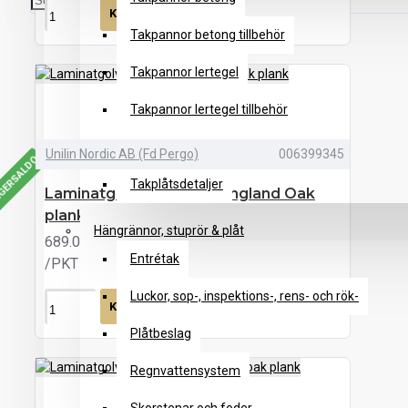
KÖP
Takpannor betong tillbehör
Takpannor lertegel
Takpannor lertegel tillbehör
Takplåt
Unilin Nordic AB (Fd Pergo)
006399345
AGERSALDO
Takplåtsdetaljer
Laminatgolv visby new england Oak
plank
Hängrännor, stuprör & plåt
689.00 kr
Entrétak
/PKT
Luckor, sop-, inspektions-, rens- och rök-
KÖP
Plåtbeslag
Regnvattensystem