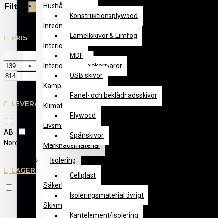
Filter
Hushållsvaror
Rensa
Konstruktionsplywood
Inredningsmaterial och Färg
Lamellskivor & Limfog
PRIS
Interiör trä
MDF
Interiör- och Snickerivaror
kr
OSB skivor
kr
Kampanjvaror
Panel- och beklädnadsskivor
LEVERANTÖR
Klimat
Plywood
Alloc AS
Kährs AB
Pergo
Livsmedel
AB
Thomée AB, Edw H
Unilin
Spånskivor
Nordic AB Fd Pergo
Marknadsmaterial
Isolering
Maskiner
LAGERSTATUS
Cellplast
Säkerhet
I lager
Isoleringsmaterial övrigt
Skivmaterial
Kantelement/isolering