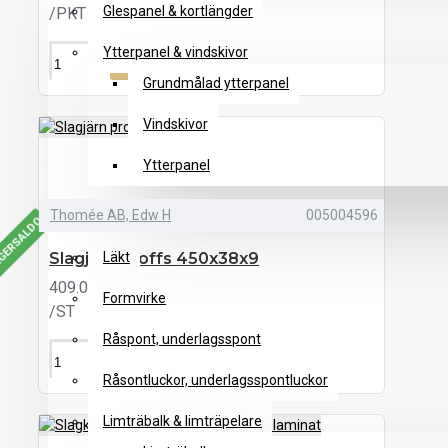
Glespanel & kortlängder
/PKT
Ytterpanel & vindskivor
KÖP
Grundmålad ytterpanel
Vindskivor
Ytterpanel
Thomée AB, Edw H
005004596
Tryckimpregnerat & trall
AGERSALDO
Slagjärn proffs 450x38x9
Läkt
409.00 kr
Formvirke
/ST
Råspont, underlagsspont
KÖP
Råsontluckor, underlagsspontluckor
Limträbalk & limträpelare