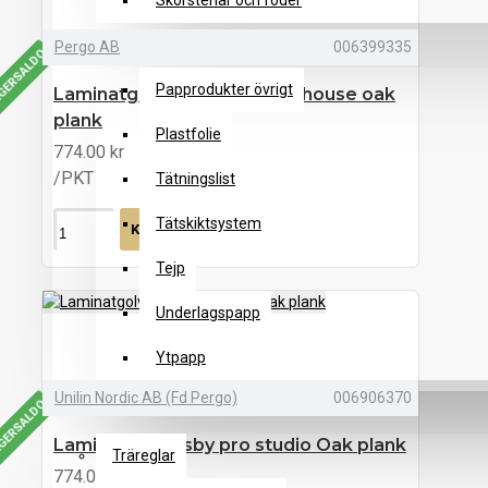
Skorstenar och foder
Pergo AB
006399335
AGERSALDO
Takpapp, plastfolie & tätskikt
Papprodukter övrigt
Laminatgolv visby pro Farmhouse oak
plank
Plastfolie
774.00 kr
/PKT
Tätningslist
Tätskiktsystem
KÖP
Tejp
Underlagspapp
Ytpapp
Unilin Nordic AB (Fd Pergo)
006906370
AGERSALDO
VIRKE & TRÄVAROR
Laminatgolv visby pro studio Oak plank
Träreglar
774.00 kr