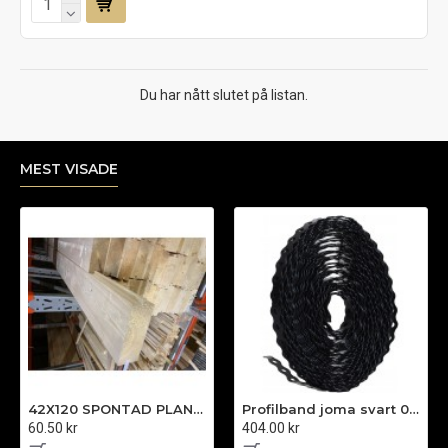
Du har nått slutet på listan.
MEST VISADE
42X120 SPONTAD PLANK BOX SPONT L=
Profilband joma svart 0,8x12x10000mm
60.50 kr
404.00 kr