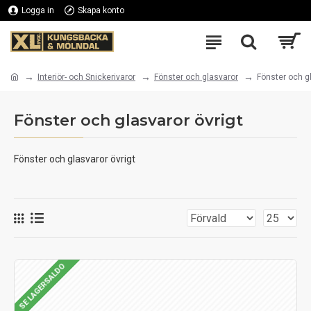
Logga in
Skapa konto
Interiör- och Snickerivaror
Fönster och glasvaror
Fönster och gl
Fönster och glasvaror övrigt
Fönster och glasvaror övrigt
SE LAGERSALDO