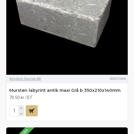
Benders Sverige AB
004213406
Mursten labyrint antik maxi Grå b 350x210x140mm
70.50 kr
/ST