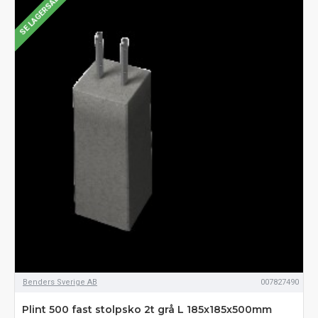
SE LAGERSALDO
Benders Sverige AB
007827490
Plint 500 fast stolpsko 2t grå L 185x185x500mm