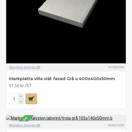
Benders Sverige AB
007833394
Markplatta villa slät fasad Grå u 400x400x50mm
51.50 kr
/ST
SE LAGERSALDO
Benders Sverige AB
004213339