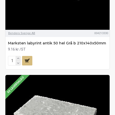
Benders Sverige AB
004213330
Marksten labyrint antik 50 hel Grå b 210x140x50mm
9.16 kr
/ST
SE LAGERSALDO