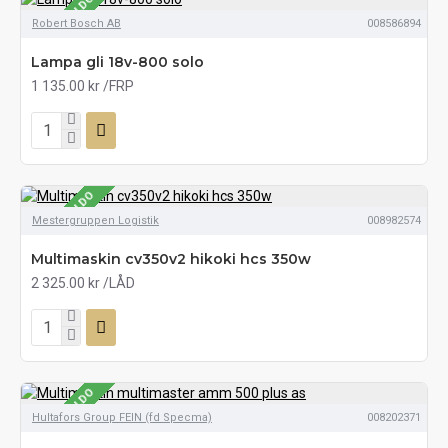
SE LAGERSALDO
Robert Bosch AB
008586894
Lampa gli 18v-800 solo
1 135.00 kr
/FRP
SE LAGERSALDO
Mestergruppen Logistik
008982574
Multimaskin cv350v2 hikoki hcs 350w
2 325.00 kr
/LÅD
SE LAGERSALDO
Hultafors Group FEIN (fd Specma)
008202371