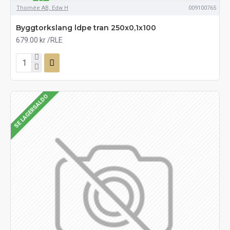
SE LAGERSALDO
Thomée AB, Edw H
009100765
Byggtorkslang ldpe tran 250x0,1x100
679.00 kr
/RLE
SE LAGERSALDO