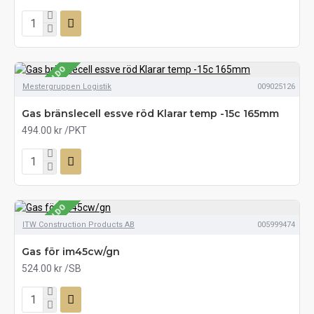
SE LAGERSALDO
Mestergruppen Logistik
009025126
Gas bränslecell essve röd Klarar temp -15c 165mm
494.00 kr
/PKT
SE LAGERSALDO
ITW Construction Products AB
005999474
Gas för im45cw/gn
524.00 kr
/SB