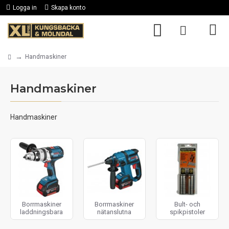
Logga in
Skapa konto
Handmaskiner
Handmaskiner
Handmaskiner
Borrmaskiner
Borrmaskiner
Bult- och
laddningsbara
nätanslutna
spikpistoler