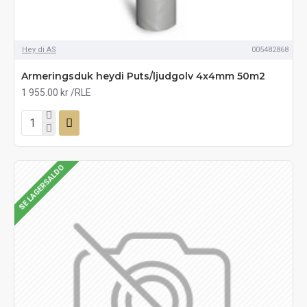
Hey di AS
005482868
Armeringsduk heydi Puts/ljudgolv 4x4mm 50m2
1 955.00 kr
/RLE
SE LAGERSALDO