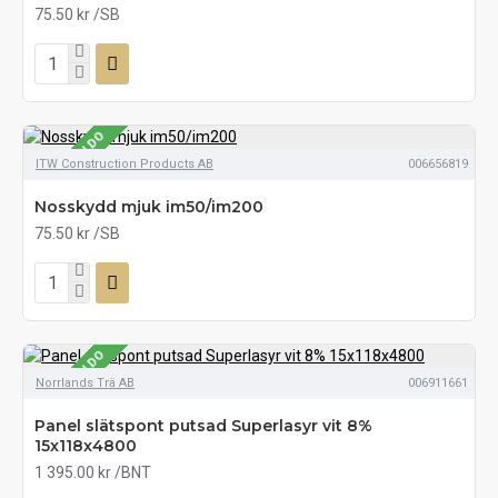
75.50 kr
/SB
SE LAGERSALDO
ITW Construction Products AB
006656819
Nosskydd mjuk im50/im200
75.50 kr
/SB
SE LAGERSALDO
Norrlands Trä AB
006911661
Panel slätspont putsad Superlasyr vit 8%
15x118x4800
1 395.00 kr
/BNT