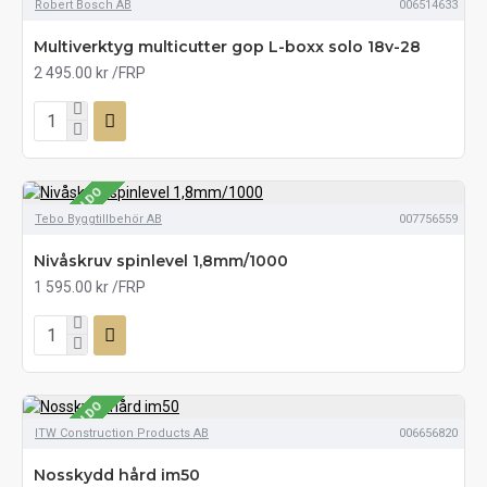
SE LAGERSALDO
Robert Bosch AB
006514633
Multiverktyg multicutter gop L-boxx solo 18v-28
2 495.00 kr
/FRP
SE LAGERSALDO
Tebo Byggtillbehör AB
007756559
Nivåskruv spinlevel 1,8mm/1000
1 595.00 kr
/FRP
SE LAGERSALDO
ITW Construction Products AB
006656820
Nosskydd hård im50