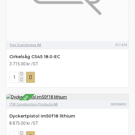
Flex Scandinavia AB
517.674
Cirkelsåg CS45 18.0-EC
3 715.00 kr
/ST
SE LAGERSALDO
ITW Construction Products AB
005934051
Dyckertpistol im50f18 lithium
8 875.00 kr
/ST