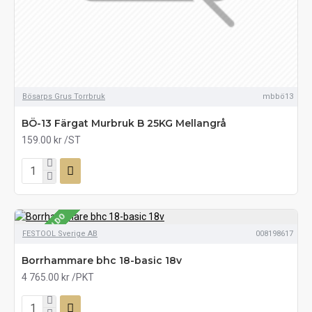
Bösarps Grus Torrbruk
mbbö13
BÖ-13 Färgat Murbruk B 25KG Mellangrå
159.00 kr
/ST
SE LAGERSALDO
FESTOOL Sverige AB
008198617
Borrhammare bhc 18-basic 18v
4 765.00 kr
/PKT