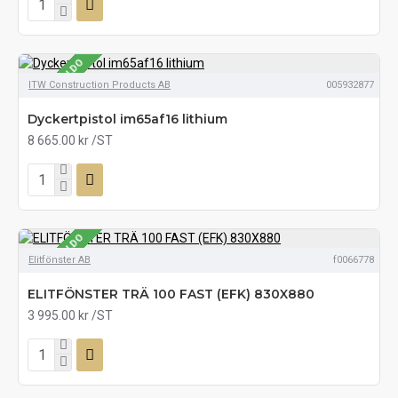
SE LAGERSALDO
ITW Construction Products AB
005932877
Dyckertpistol im65af16 lithium
8 665.00 kr
/ST
SE LAGERSALDO
Elitfönster AB
f0066778
ELITFÖNSTER TRÄ 100 FAST (EFK) 830X880
3 995.00 kr
/ST