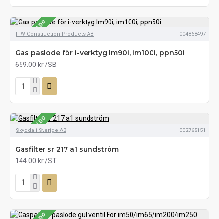
SE LAGERSALDO
ITW Construction Products AB
004868497
Gas paslode för i-verktyg Im90i, im100i, ppn50i
659.00 kr
/SB
SE LAGERSALDO
Skydda i Sverige AB
002765151
Gasfilter sr 217 a1 sundström
144.00 kr
/ST