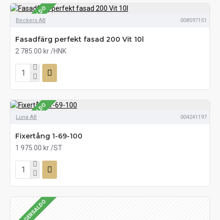
SE LAGERSALDO
Beckers AB
008597151
Fasadfärg perfekt fasad 200 Vit 10l
2 785.00 kr
/HNK
SE LAGERSALDO
Luna AB
004241197
Fixertång 1-69-100
1 975.00 kr
/ST
SE LAGERSALDO