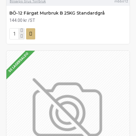
Bösarps Grus Torrbruk
mbbö12
BÖ-12 Färgat Murbruk B 25KG Standardgrå
144.00 kr
/ST
SE LAGERSALDO