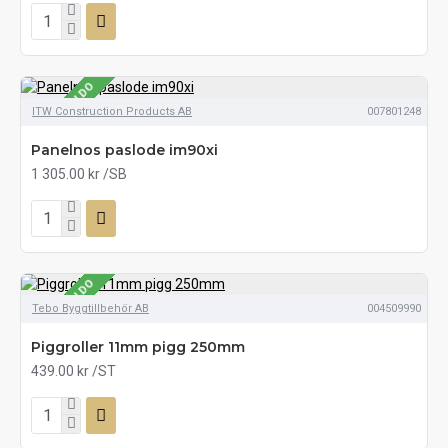
SE LAGERSALDO
ITW Construction Products AB
007801248
Panelnos paslode im90xi
1 305.00 kr
/SB
SE LAGERSALDO
Tebo Byggtillbehör AB
004509990
Piggroller 11mm pigg 250mm
439.00 kr
/ST