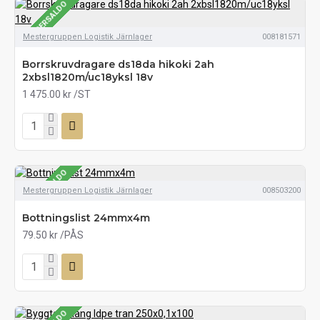
SE LAGERSALDO
Mestergruppen Logistik Järnlager
008181571
Borrskruvdragare ds18da hikoki 2ah
2xbsl1820m/uc18yksl 18v
1 475.00 kr
/ST
SE LAGERSALDO
Mestergruppen Logistik Järnlager
008503200
Bottningslist 24mmx4m
79.50 kr
/PÅS