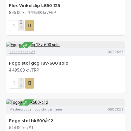
Flex Vinkelslip L850 125
895.00 kr
/FRP
1 115.00 kr
SE LAGERSALDO
Robert Bosch AB
007004236
Fogpistol gcg 18v-600 solo
4 495.00 kr
/FRP
SE LAGERSALDO
Mestergruppen Logistik Järnlager
008503201
Fogpistol hk600/c12
544.00 kr
/ST