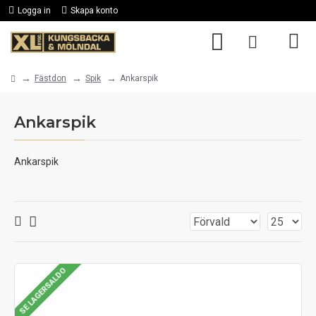
Logga in
Skapa konto
Fästdon
Spik
Ankarspik
Ankarspik
Ankarspik
SE LAGERSALDO