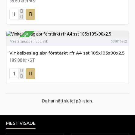
35.50 kr
/PÅS
SE LAGERSALDO
Mestergruppen Logistik
009016952
Vinkelbeslag abr förstärkt rfr A4 sst 105x105x90x2,5
189.00 kr
/ST
Du har nått slutet på listan.
MEST VISADE