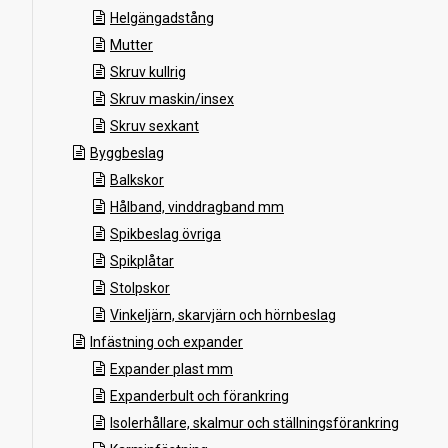
Helgängadstång
Mutter
Skruv kullrig
Skruv maskin/insex
Skruv sexkant
Byggbeslag
Balkskor
Hålband, vinddragband mm
Spikbeslag övriga
Spikplåtar
Stolpskor
Vinkeljärn, skarvjärn och hörnbeslag
Infästning och expander
Expander plast mm
Expanderbult och förankring
Isolerhållare, skalmur och ställningsförankring