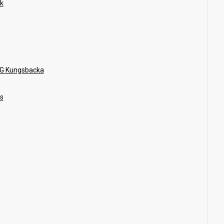
ik
G Kungsbacka
s