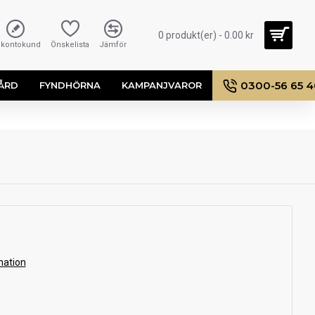
0 produkt(er) - 0.00 kr
i kontokund
Önskelista
Jämför
0300-56 65 
ÅRD
FYNDHÖRNA
KAMPANJVAROR
mation