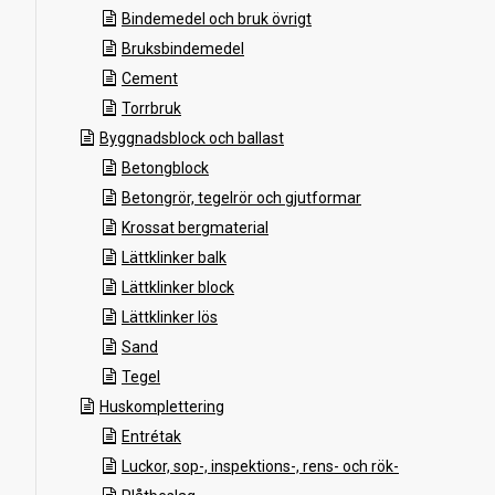
Bindemedel och bruk övrigt
Bruksbindemedel
Cement
Torrbruk
Byggnadsblock och ballast
Betongblock
Betongrör, tegelrör och gjutformar
Krossat bergmaterial
Lättklinker balk
Lättklinker block
Lättklinker lös
Sand
Tegel
Huskomplettering
Entrétak
Luckor, sop-, inspektions-, rens- och rök-