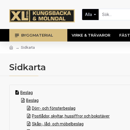
Alla
BYGGMATERIAL
VIRKE & TRÄVAROR
FÄST
Sidkarta
Sidkarta
Beslag
Beslag
Dörr- och fönsterbeslag
Postlådor, skyltar, hussiffror och bokstäver
Skåp-, låd- och möbelbeslag