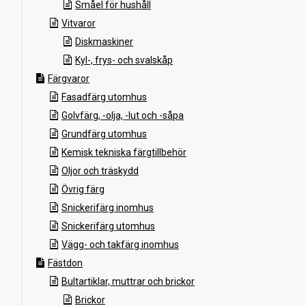
Småel för hushåll
Vitvaror
Diskmaskiner
Kyl-, frys- och svalskåp
Färgvaror
Fasadfärg utomhus
Golvfärg, -olja, -lut och -såpa
Grundfärg utomhus
Kemisk tekniska färgtillbehör
Oljor och träskydd
Övrig färg
Snickerifärg inomhus
Snickerifärg utomhus
Vägg- och takfärg inomhus
Fästdon
Bultartiklar, muttrar och brickor
Brickor