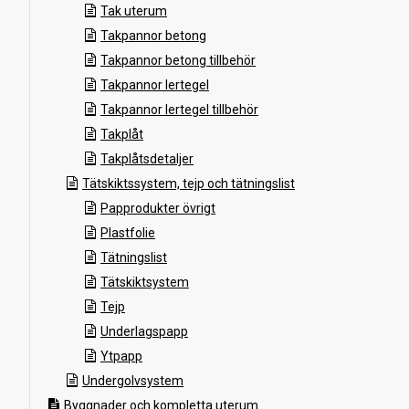
Tak uterum
Takpannor betong
Takpannor betong tillbehör
Takpannor lertegel
Takpannor lertegel tillbehör
Takplåt
Takplåtsdetaljer
Tätskiktssystem, tejp och tätningslist
Papprodukter övrigt
Plastfolie
Tätningslist
Tätskiktsystem
Tejp
Underlagspapp
Ytpapp
Undergolvsystem
Byggnader och kompletta uterum